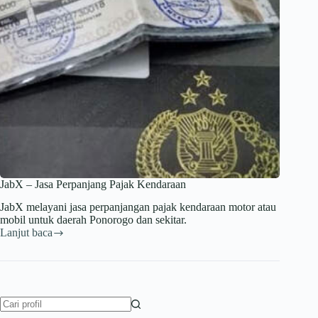
JabX – Jasa Perpanjang Pajak Kendaraan
JabX melayani jasa perpanjangan pajak kendaraan motor atau
mobil untuk daerah Ponorogo dan sekitar.
Lanjut baca
JabX
–
Jasa
Perpanjang
Pajak
Kendaraan
No