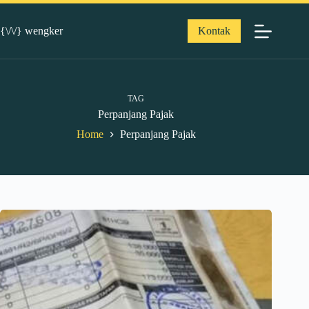
Skip
to
content
{\/\/} wengker
Kontak
TAG
Perpanjang Pajak
Home
Perpanjang Pajak