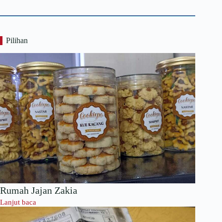
results
Pilihan
Rumah Jajan Zakia
:
Lanjut baca
R
u