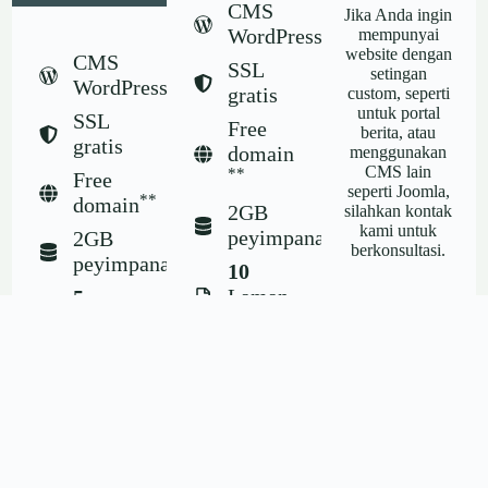
CMS
Jika Anda ingin
WordPress
mempunyai
website dengan
CMS
SSL
setingan
WordPress
gratis
custom, seperti
untuk portal
SSL
Free
berita, atau
gratis
domain
menggunakan
CMS lain
**
Free
seperti Joomla,
**
domain
2GB
silahkan kontak
kami untuk
peyimpanan
2GB
berkonsultasi.
peyimpanan
10
Laman
5
utama
Laman
Kontak Kami
utama
Blog
unlimited
Blog
***
unlimited
***
Update
unlimited
Free 5