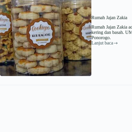
Rumah Jajan Zakia
Rumah Jajan Zakia a
kering dan basah. UM
Ponorogo.
Lanjut baca
Rumah
Jajan
Zakia