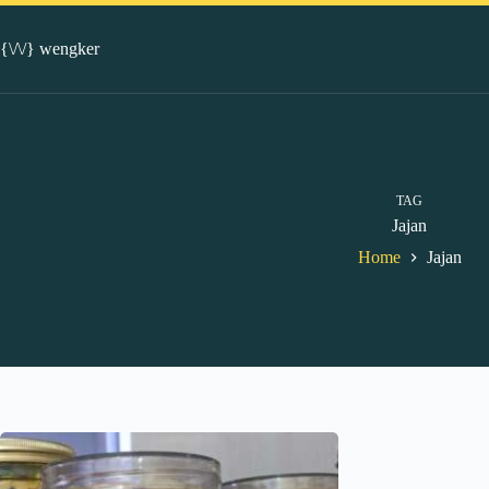
Skip
to
content
{\/\/} wengker
TAG
Jajan
Home
Jajan