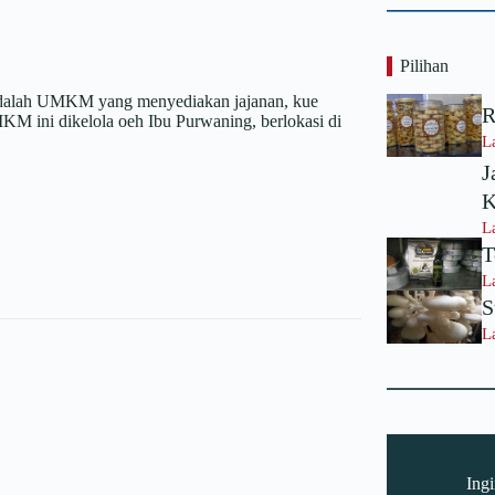
Pilihan
dalah UMKM yang menyediakan jajanan, kue
R
KM ini dikelola oeh Ibu Purwaning, berlokasi di
L
J
K
L
T
L
S
L
Ingi